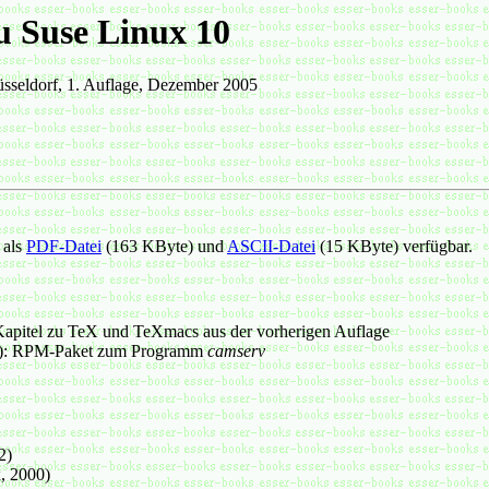
u Suse Linux 10
üsseldorf, 1. Auflage, Dezember 2005
 als
PDF-Datei
(163 KByte) und
ASCII-Datei
(15 KByte) verfügbar.
apitel zu TeX und TeXmacs aus der vorherigen Auflage
): RPM-Paket zum Programm
camserv
2)
, 2000)