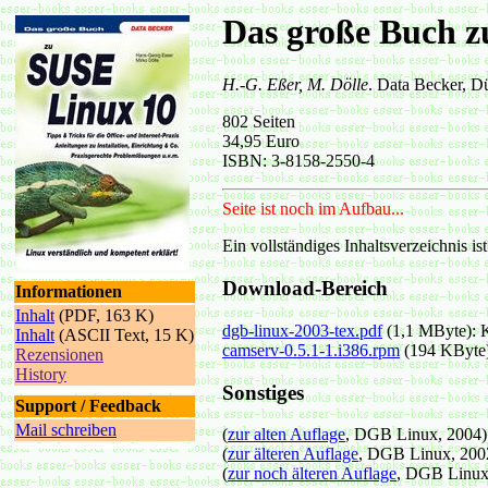
Das große Buch z
H.-G. Eßer, M. Dölle
. Data Becker, D
802 Seiten
34,95 Euro
ISBN: 3-8158-2550-4
Seite ist noch im Aufbau...
Ein vollständiges Inhaltsverzeichnis ist
Download-Bereich
Informationen
Inhalt
(PDF, 163 K)
dgb-linux-2003-tex.pdf
(1,1 MByte): K
Inhalt
(ASCII Text, 15 K)
camserv-0.5.1-1.i386.rpm
(194 KByte
Rezensionen
History
Sonstiges
Support / Feedback
Mail schreiben
(
zur alten Auflage
, DGB Linux, 2004)
(
zur älteren Auflage
, DGB Linux, 200
(
zur noch älteren Auflage
, DGB Linux